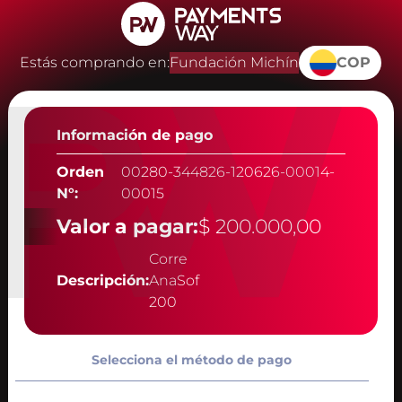
Estás comprando en:
Fundación Michín
COP
Información de pago
Orden
00280-344826-120626-00014-
N°:
00015
Valor a pagar:
$ 200.000,00
Corre
Descripción:
AnaSof
200
Selecciona el método de pago