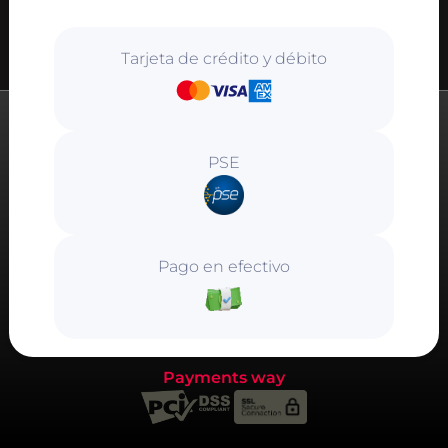
Tarjeta de crédito y débito
PSE
Pago en efectivo
Payments way
Este pago es
totalmente seguro