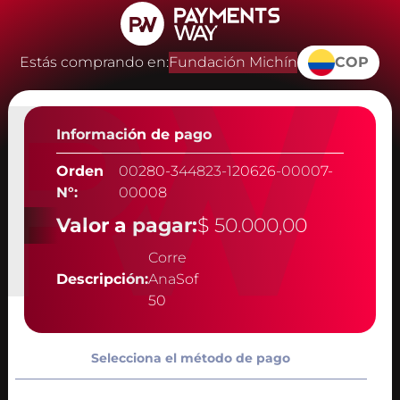
Estás comprando en:
Fundación Michín
COP
Información de pago
Orden
00280-344823-120626-00007-
N°:
00008
Valor a pagar:
$ 50.000,00
Corre
Descripción:
AnaSof
50
Selecciona el método de pago