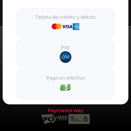
Tarjeta de crédito y débito
PSE
Pago en efectivo
Payments way
Este pago es
totalmente seguro