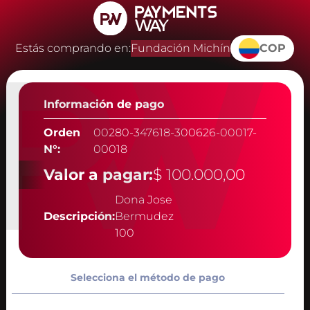
Estás comprando en:
Fundación Michín
COP
Información de pago
Orden
00280-347618-300626-00017-
N°:
00018
Valor a pagar:
$ 100.000,00
Dona Jose
Descripción:
Bermudez
100
Selecciona el método de pago