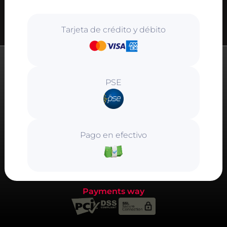
Tarjeta de crédito y débito
PSE
Pago en efectivo
Payments way
Este pago es
totalmente seguro