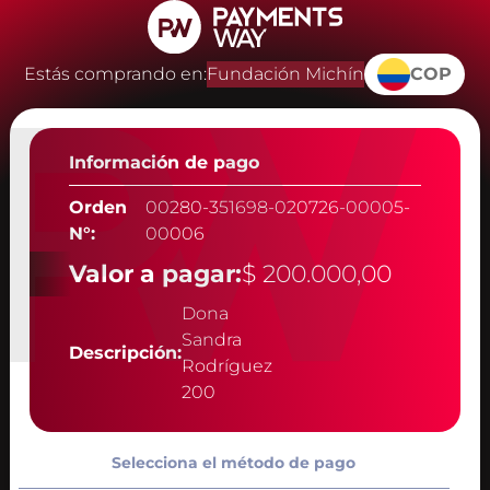
Estás comprando en:
Fundación Michín
COP
Información de pago
Orden
00280-351698-020726-00005-
N°:
00006
Valor a pagar:
$ 200.000,00
Dona
Sandra
Descripción:
Rodríguez
200
Selecciona el método de pago