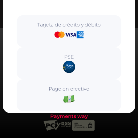
Tarjeta de crédito y débito
PSE
Pago en efectivo
Payments way
Este pago es
totalmente seguro